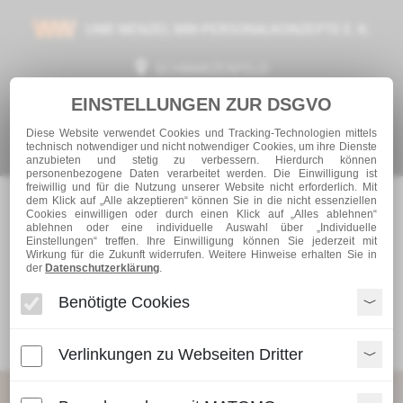
UWE WENZEL WW-PERSONALKONZEPTE E. K.
SCHWARZENFELD
EINSTELLUNGEN ZUR DSGVO
TEL.: +49 (0) 9435 – 50 200 10
Diese Website verwendet Cookies und Tracking-Technologien mittels
INFO@WW-PERSONAL.DE
technisch notwendiger und nicht notwendiger Cookies, um ihre Dienste
anzubieten und stetig zu verbessern. Hierdurch können
personenbezogene Daten verarbeitet werden. Die Einwilligung ist
freiwillig und für die Nutzung unserer Website nicht erforderlich. Mit
dem Klick auf „Alle akzeptieren“ können Sie in die nicht essenziellen
Cookies einwilligen oder durch einen Klick auf „Alles ablehnen“
ablehnen oder eine individuelle Auswahl über „Individuelle
Einstellungen“ treffen. Ihre Einwilligung können Sie jederzeit mit
Wirkung für die Zukunft widerrufen. Weitere Hinweise erhalten Sie in
der
Datenschutzerklärung
.
Benötigte Cookies
Navigationsmenü
Verlinkungen zu Webseiten Dritter
Personalbeschaffung
STARTSEITE