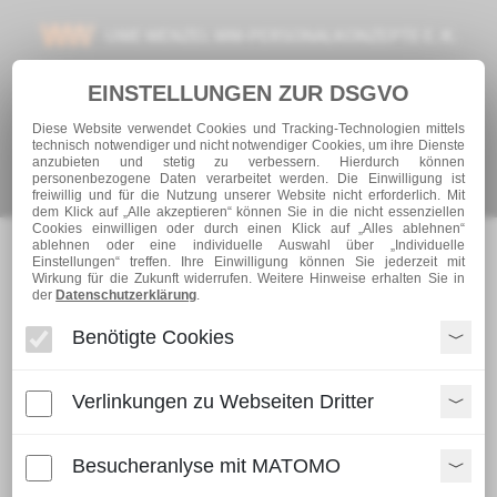
UWE WENZEL WW-PERSONALKONZEPTE E. K.
SCHWARZENFELD
EINSTELLUNGEN ZUR DSGVO
TEL.: +49 (0) 9435 – 50 200 10
Diese Website verwendet Cookies und Tracking-Technologien mittels
technisch notwendiger und nicht notwendiger Cookies, um ihre Dienste
anzubieten und stetig zu verbessern. Hierdurch können
INFO@WW-PERSONAL.DE
personenbezogene Daten verarbeitet werden. Die Einwilligung ist
freiwillig und für die Nutzung unserer Website nicht erforderlich. Mit
dem Klick auf „Alle akzeptieren“ können Sie in die nicht essenziellen
Cookies einwilligen oder durch einen Klick auf „Alles ablehnen“
ablehnen oder eine individuelle Auswahl über „Individuelle
Einstellungen“ treffen. Ihre Einwilligung können Sie jederzeit mit
Wirkung für die Zukunft widerrufen. Weitere Hinweise erhalten Sie in
der
Datenschutzerklärung
.
Benötigte Cookies
Verlinkungen zu Webseiten Dritter
Navigationsmenü
Besucheranlyse mit MATOMO
STARTSEITE