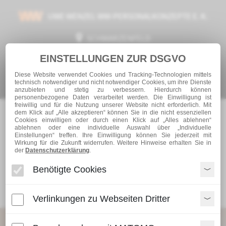
UWE WENZEL WW-PERSONALKONZEPTE E. K.
SCHWARZENFELD
EINSTELLUNGEN ZUR DSGVO
TEL.: +49 (0) 9435 – 50 200 10
Diese Website verwendet Cookies und Tracking-Technologien mittels
INFO@WW-PERSONAL.DE
technisch notwendiger und nicht notwendiger Cookies, um ihre Dienste
anzubieten und stetig zu verbessern. Hierdurch können
personenbezogene Daten verarbeitet werden. Die Einwilligung ist
freiwillig und für die Nutzung unserer Website nicht erforderlich. Mit
dem Klick auf „Alle akzeptieren“ können Sie in die nicht essenziellen
Cookies einwilligen oder durch einen Klick auf „Alles ablehnen“
ablehnen oder eine individuelle Auswahl über „Individuelle
Einstellungen“ treffen. Ihre Einwilligung können Sie jederzeit mit
Wirkung für die Zukunft widerrufen. Weitere Hinweise erhalten Sie in
der
Datenschutzerklärung
.
Benötigte Cookies
Navigationsmenü
Verlinkungen zu Webseiten Dritter
Personalbeschaffung
STARTSEITE