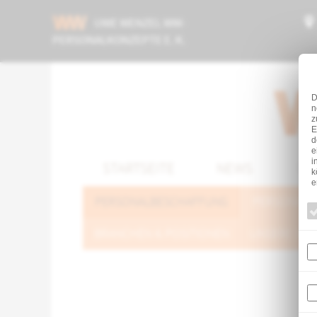
UWE WENZEL WW-
PERSONALKONZEPTE E. K.
D
n
z
E
d
e
i
STARTSEITE
NEWS
ÜB
k
e
PERSONALBESCHAFFUNG
PERSONALE
BRANCHEN & POSITIONEN
UNSERE SUC