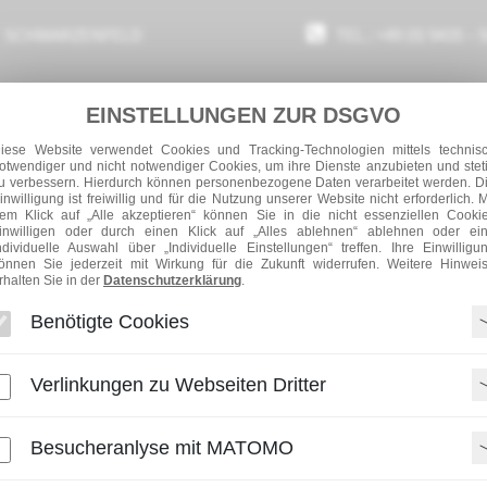
SCHWARZENFELD
TEL.: +49 (0) 9435 – 
EINSTELLUNGEN ZUR DSGVO
iese Website verwendet Cookies und Tracking-Technologien mittels technis
otwendiger und nicht notwendiger Cookies, um ihre Dienste anzubieten und stet
u verbessern. Hierdurch können personenbezogene Daten verarbeitet werden. D
inwilligung ist freiwillig und für die Nutzung unserer Website nicht erforderlich. M
em Klick auf „Alle akzeptieren“ können Sie in die nicht essenziellen Cooki
inwilligen oder durch einen Klick auf „Alles ablehnen“ ablehnen oder ei
ndividuelle Auswahl über „Individuelle Einstellungen“ treffen. Ihre Einwilligu
ER UNS
LEISTUNGEN
KARRIERE
önnen Sie jederzeit mit Wirkung für die Zukunft widerrufen. Weitere Hinwei
rhalten Sie in der
Datenschutzerklärung
.
NTWICKLUNG
ORGANISATIONSBERATUNG
VERTRIEB
Benötigte Cookies
HSTRATEGIEN
UNSERE AUSWAHLMETHODEN
INTERNATIO
Verlinkungen zu Webseiten Dritter
Besucheranlyse mit MATOMO