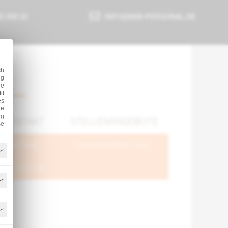
50 200 10
INFO@WW-PERSONAL.DE
ch
ig
ie
it
es
ne
ng
KONTAKT
STELLENANGEBOTE
se
SBERATUNG
KARRIEREBERATUNG
NALE SUCHE